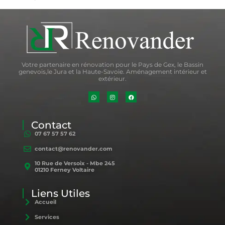
Votre partenaire en rénovation pour le Pays de Gex, le Bassin
genevois,le Jura et la Haute-Savoie. Aménagement intérieur et
extérieur.
Contact
07 67 57 57 62
contact@renovander.com
10 Rue de Versoix - Mbe 245
01210 Ferney Voltaire
Liens Utiles
Accueil
Services