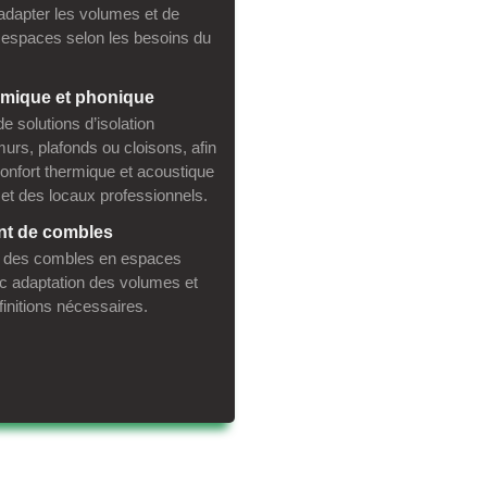
’adapter les volumes et de
s espaces selon les besoins du
ermique et phonique
e solutions d’isolation
urs, plafonds ou cloisons, afin
confort thermique et acoustique
et des locaux professionnels.
t de combles
n des combles en espaces
ec adaptation des volumes et
finitions nécessaires.