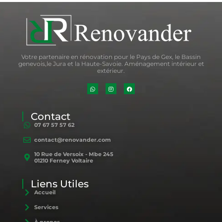
Votre partenaire en rénovation pour le Pays de Gex, le Bassin
genevois,le Jura et la Haute-Savoie. Aménagement intérieur et
extérieur.
Contact
07 67 57 57 62
contact@renovander.com
10 Rue de Versoix - Mbe 245
01210 Ferney Voltaire
Liens Utiles
Accueil
Services
À propos