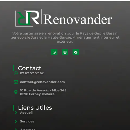
Votre partenaire en rénovation pour le Pays de Gex, le Bassin
genevois,le Jura et la Haute-Savoie. Aménagement intérieur et
extérieur.
Contact
07 67 57 57 62
contact@renovander.com
10 Rue de Versoix - Mbe 245
01210 Ferney Voltaire
Liens Utiles
Accueil
Services
À propos